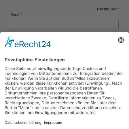
Pflichtfelder *
Email *
Passwort *
Captcha
Angemeldet bleiben
Passwort vergessen?
Anmelden