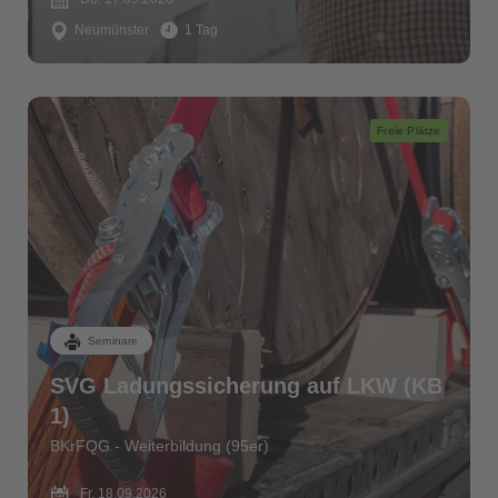
Neumünster
1 Tag
Freie Plätze
Seminare
SVG Ladungssicherung auf LKW (KB
1)
BKrFQG - Weiterbildung (95er)
Fr. 18.09.2026