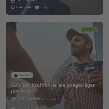
Mi. 16.09.2026
Neumünster
1 Tag
Freie Plätze
Seminare
SVG der Kraftfahrer als Imageträger
(KB 1+3)
BKrFQG - Weiterbildung (95er)
Do. 17.09.2026