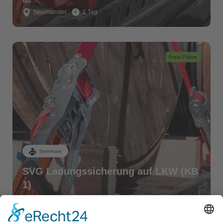
Neumünster
1 Tag
Freie Plätze
Seminare
SVG Ladungssicherung auf LKW (KB
1)
BKrFQG - Weiterbildung (95er)
Sa. 19.09.2026