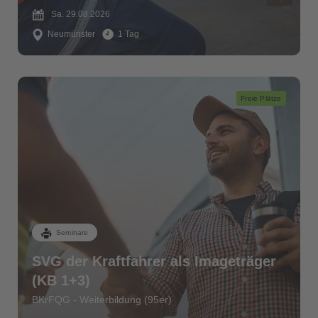
Sa. 29.08.2026
Neumünster
1 Tag
Freie Plätze
Seminare
SVG der Kraftfahrer als Imageträger
(KB 1+3)
BKrFQG - Weiterbildung (95er)