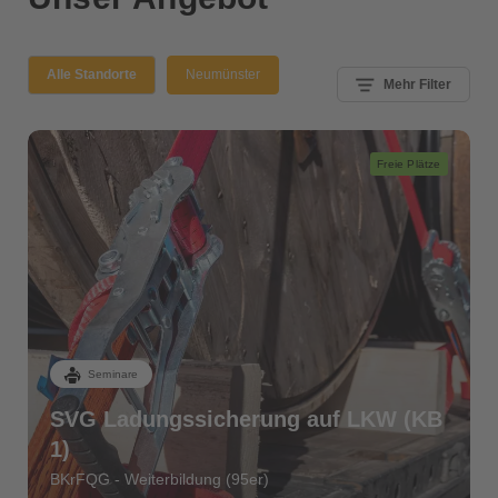
Alle Standorte
Neumünster
Mehr Filter
Freie Plätze
Seminare
SVG Ladungssicherung auf LKW (KB
1)
BKrFQG - Weiterbildung (95er)