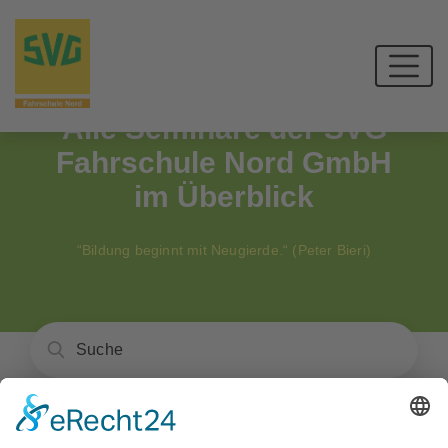
Alle Seminare der SVG
Fahrschule Nord GmbH
im Überblick
“Bildung beginnt mit Neugierde.“ (Peter Bieri)
Unser Angebot