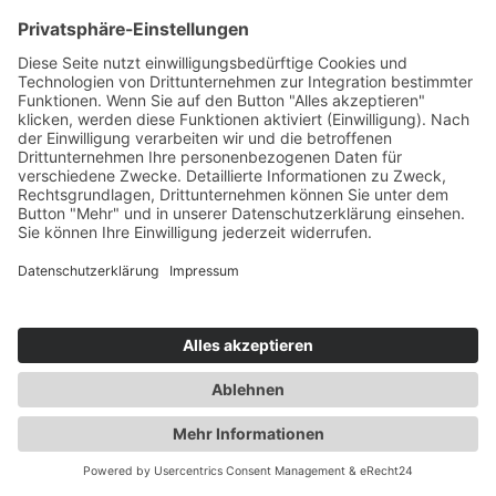
Alle Standorte
Neumünster
Mehr Filter
Freie Plätze
Seminare
SVG Ladungssicherung auf LKW (KB
1)
BKrFQG - Weiterbildung (95er)